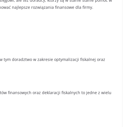
 księgowi, ale też doradcy, którzy są w stanie stanie pomóc w
ować najlepsze rozwiązania finansowe dla firmy.
 tym doradztwo w zakresie optymalizacji fiskalnej oraz
ów finansowych oraz deklaracji fiskalnych to jedne z wielu