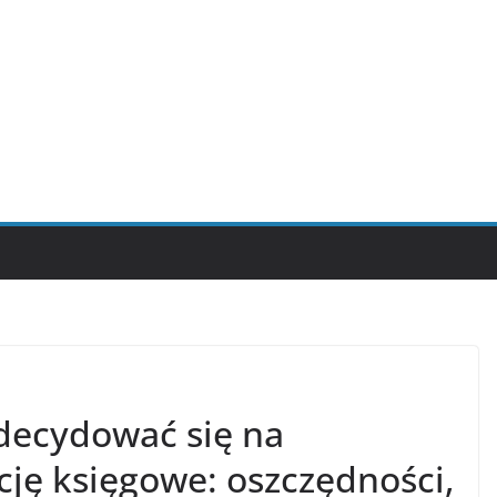
zdecydować się na
cję księgowe: oszczędności,