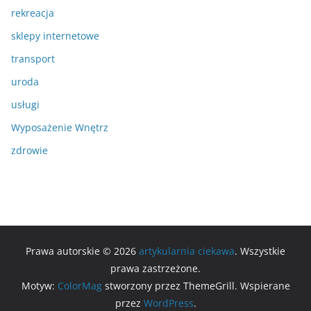
rekreacja
sklepy internetowe
transport
uroda
usługi
Wyposażenie Wnętrz
zdrowie
Prawa autorskie © 2026
artykularnia ciekawa
. Wszystkie
prawa zastrzeżone.
Motyw:
ColorMag
stworzony przez ThemeGrill. Wspierane
przez
WordPress
.