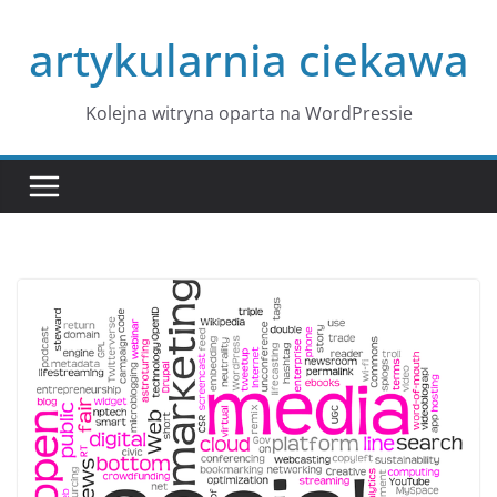
Przejdź
artykularnia ciekawa
do
treści
Kolejna witryna oparta na WordPressie