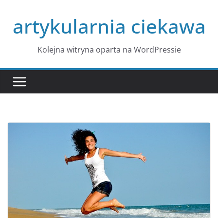
Przejdź
artykularnia ciekawa
do
treści
Kolejna witryna oparta na WordPressie