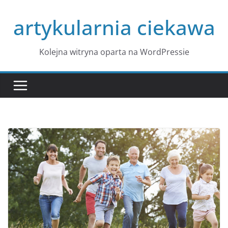
Przejdź
artykularnia ciekawa
do
treści
Kolejna witryna oparta na WordPressie