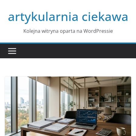
Przejdź
artykularnia ciekawa
do
treści
Kolejna witryna oparta na WordPressie