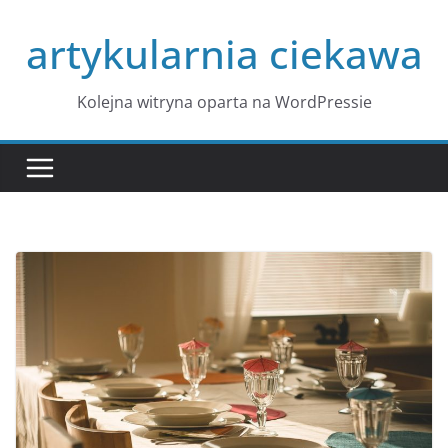
Przejdź
artykularnia ciekawa
do
treści
Kolejna witryna oparta na WordPressie