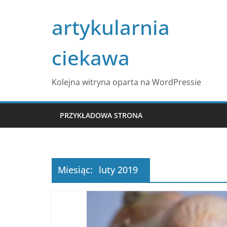
Przejdź
artykularnia
do
treści
ciekawa
Kolejna witryna oparta na WordPressie
PRZYKŁADOWA STRONA
Miesiąc:
luty 2019