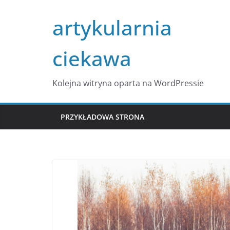
Przejdź
artykularnia
do
treści
ciekawa
Kolejna witryna oparta na WordPressie
PRZYKŁADOWA STRONA